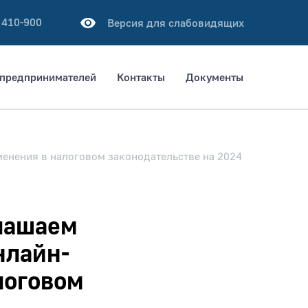
 410-900
Версия для слабовидящих
предпринимателей
Контакты
Документы
менения в налоговом законодательстве на 2024
лашаем
нлайн-
логовом