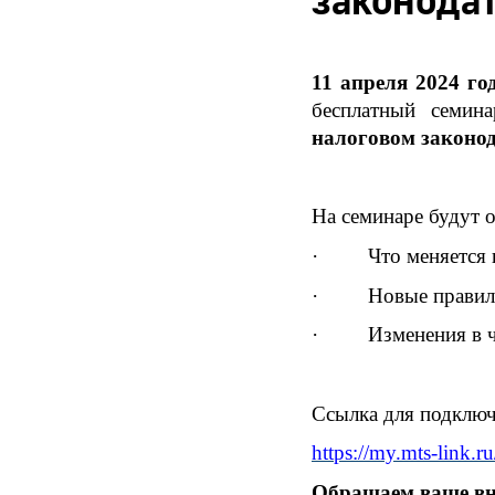
законодат
11 апреля 2024 го
бесплатный семин
налоговом законод
На семинаре будут 
· Что меняется в н
· Новые правила у
· Изменения в час
Ссылка для подключ
https://my.mts-link.
Обращаем ваше вни