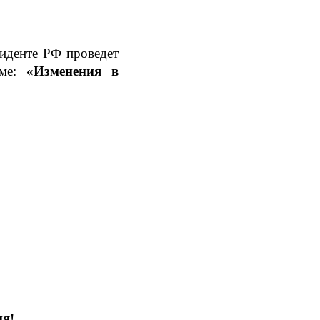
иденте РФ проведет
еме:
«Изменения в
ия!