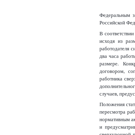
Федеральным з
Российской Фед
В соответствии
исходя из раз
работодателя с
два часа работ
размере. Конк
договором, со
работника свер
дополнительног
случаев, преду
Положения стат
пересмотра раб
нормативным ак
и предусматри
сверхурочной р