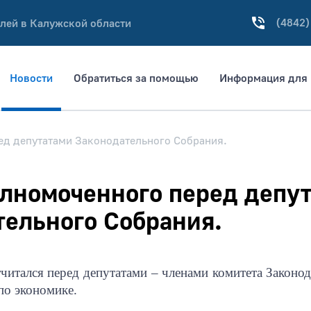
(4842)
лей в Калужской области
Новости
Обратиться за помощью
Информация для 
ед депутатами Законодательного Собрания.
олномоченного перед депу
тельного Собрания.
итался перед депутатами – членами комитета Законо
по экономике.