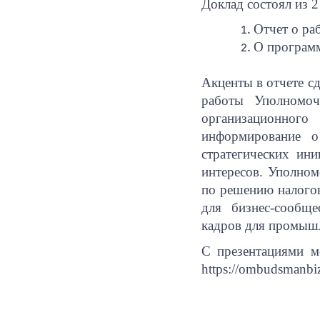
Доклад состоял из 2
Отчет о раб
О программ
Акценты в отчете сд
работы Уполномо
организационног
информирование о
стратегических ин
интересов. Уполном
по решению налого
для бизнес-сообще
кадров для промышл
С презентациями м
https://ombudsmanbi