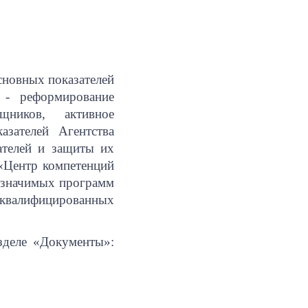
основных показателей
- реформирование
щников, активное
зателей Агентства
ателей и защиты их
 «Центр компетенций
 значимых программ
оквалифицированных
зделе «Документы»: