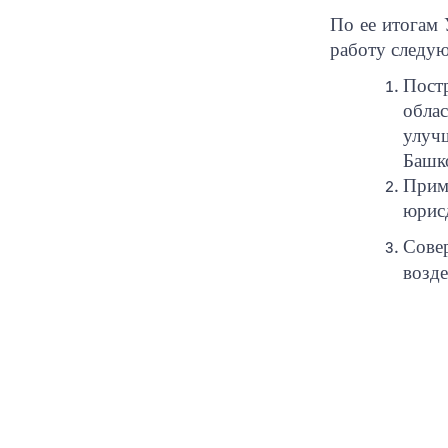
По ее итогам 
работу следую
Пост
обла
улуч
Башко
Прим
юрисд
Сове
возде