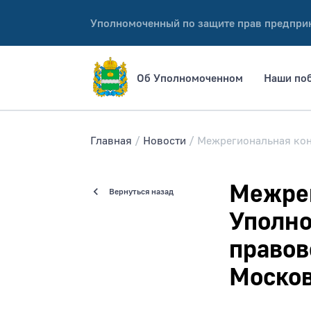
Уполномоченный по защите прав предпри
Об Уполномоченном
Наши по
Главная
Новости
Межрегиональная кон
Межре
Вернуться назад
Уполно
правов
Москов