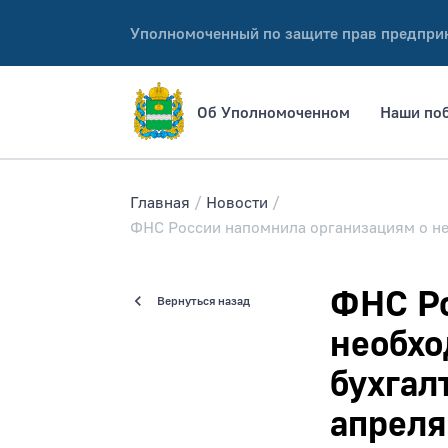
Уполномоченный по защите прав предпри
Об Уполномоченном
Наши по
Главная
Новости
ФНС России напомнила организациям о нео
ФНС Ро
Вернуться назад
необхо
бухгал
апреля