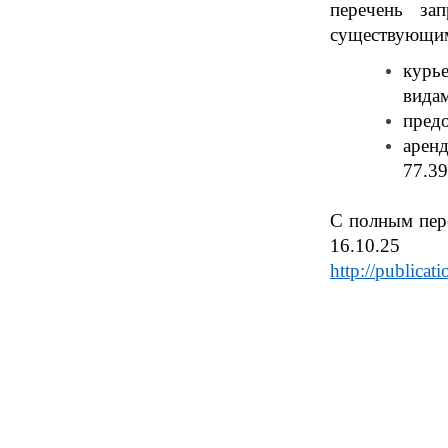
перечень за
существующим
курье
видам
предо
арен
77.39
С полным пер
16.10.
http://public